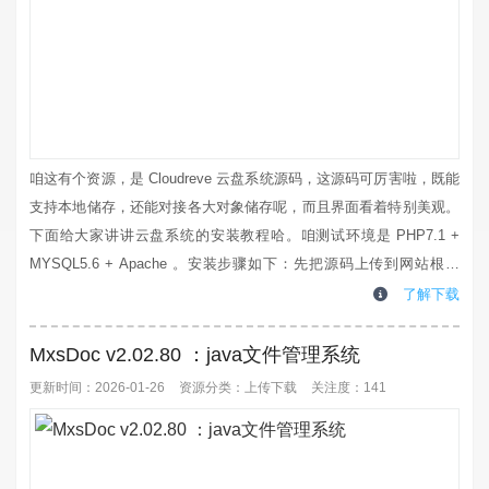
咱这有个资源，是 Cloudreve 云盘系统源码，这源码可厉害啦，既能
支持本地储存，还能对接各大对象储存呢，而且界面看着特别美观。
下面给大家讲讲云盘系统的安装教程哈。咱测试环境是 PHP7.1 +
MYSQL5.6 + Apache 。安装步骤如下：先把源码上传到网站根目
录。接着安装程序，在浏览器里输入 http:// 你的网址 /
了解下载
CloudreveInstaller 。等安装完了，一定得记住系统默认的账号密码
哈。再给大家提个醒哈，要是默认的伪静态不行...
MxsDoc v2.02.80 ：java文件管理系统
更新时间：2026-01-26
资源分类：
上传下载
关注度：141