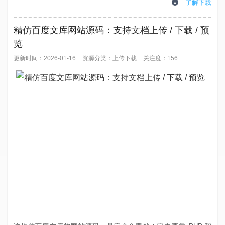
台操作便捷，资源上传、分类管理、付费设置等功能一应俱全，不用
了解下载
复杂二次开发就能快速上线运营，是站长搭建资源类网站的高性价比
之选。模板可以做下载站也可以做资讯网站，模板整体很简洁。发布
精仿百度文库网站源码：支持文档上传 / 下载 / 预
文章的时候填写下载地址内容页的下...
览
更新时间：2026-01-16
资源分类：
上传下载
关注度：156