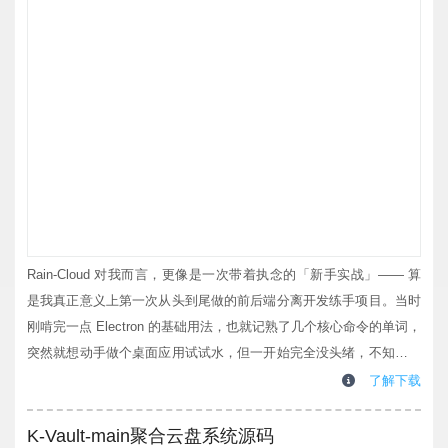
Rain-Cloud 对我而言，更像是一次带着执念的「新手实战」—— 算
是我真正意义上第一次从头到尾做的前后端分离开发练手项目。当时
刚啃完一点 Electron 的基础用法，也就记熟了几个核心命令的单词，
突然就想动手做个桌面应用试试水，但一开始完全没头绪，不知道该
做什么方向的 demo。翻来覆去琢磨了好久，直到想起当年轰动的
了解下载
Pandownload 事件，心里挺有感触的：一方面反感百度云的各种限制
机制，可另一方面又没法否认它承载的海量资源曾给我们带来的便
K-Vault-main聚合云盘系统源码