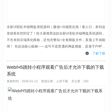
全新UI彩虹外链网盘系统源码｜颜值+功能双在线！家人们，来到这
里就算你挖到宝了！给大家推荐这款全新UI彩虹外链网盘系统源码，
不光有前后端美化模板，还包含整站+全套模版文件，直接上手就能
用！ 先说说核心能耐——这可不是普通的网盘模板，是基于PHP开
发的网盘+外链分享二合一神器，不管你是存文件、发外链，还是做
了解下载
图床、搭音乐试听站，一套全搞定！ ✅ 核心功能直接拉满 1. 全格式
文件通吃：不管是文档、图片、音乐、视频，啥格式都能上传，不用
Web/H5跳转小程序观看广告后才允许下载的下载
愁兼容问题；...
系统
更新时间：2026-01-12
资源分类：
上传下载
关注度：160