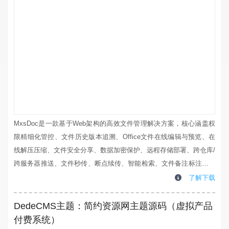
MxsDoc是一款基于Web架构的高效文件管理解决方案，核心涵盖权
限精细化管控、文件历史版本追溯、Office文件在线编辑与预览、在
线解压压缩、文件安全分享、数据加密保护、远程存储部署、跨仓库/
跨服务器推送、文件秒传、断点续传、智能检索、文件备注标注、本
地及异地自动备份、一键迁移等全方位功能，满足各类文件管理场景
了解下载
需求。核心应用场景适用于文件集中管理、文档安全管控、分布式文
档协同、团队协同办公、电子书籍管理、软件接口文档管控、自动数
DedeCMS主题：简约资源网主题源码（虚拟产品
据备份、网页版SVN/GI...
付费系统）