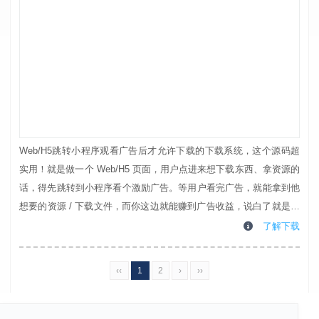
Web/H5跳转小程序观看广告后才允许下载的下载系统，这个源码超
实用！就是做一个 Web/H5 页面，用户点进来想下载东西、拿资源的
话，得先跳转到小程序看个激励广告。等用户看完广告，就能拿到他
想要的资源 / 下载文件，而你这边就能赚到广告收益，说白了就是靠
流量变现！和那些资源变现的玩法差不多，核心就是用广告换资源，
了解下载
用户拿到想要的，你躺着赚广告费，妥妥的流量赚钱路子！...
‹‹
1
2
›
››