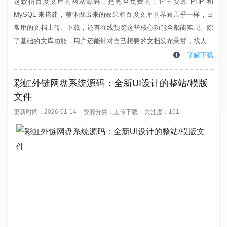
这款仿百度文库的网站源码，是完全免费的！它主要靠 PHP 和
MySQL 来搭建，整体做出来的效果和百度文库的界面几乎一样，日
常用的文档上传、下载，还有在线预览这些核心功能全都能实现。除
了基础的文库功能，用户还能针对自己想要的文档发布悬赏，找人帮
忙找或者上传对应的文档，用起来特别灵活。技术层面也很省心，这
了解下载
套系统底层是用 ThinkPHP 框架开发的，稳定性不用愁；后台管理部
分则用了 easysns 框架，操作起来简单，就算是新手也能快速上手
彩虹外链网盘系统源码：全新UI设计的整站/模版
管理。而且它还支...
文件
更新时间：2026-01-14
资源分类：
上传下载
关注度：161