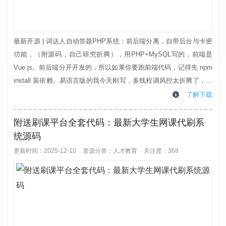
最新开源 | 词达人自动答题PHP系统：前后端分离，自带后台与卡密
功能，（附源码，自己研究折腾），用PHP+MySQL写的，前端是
Vue.js。前后端分开开发的，所以如果你要跑前端代码，记得先 npm
install 装依赖。易语言版的我今天刚写，多线程调风控太折腾了，我
这网课也上得稀里糊涂……算了，直接开源，大家拿去玩吧。目前功
了解下载
能包括：用户注册登录、短信验证、词达人刷题、CDKey兑换、套餐
包管理这些。安装与配置要点1. 刷题监控地址 &nb...
附送刷课平台全套代码：最新大学生网课代刷系
统源码
更新时间：2025-12-10
资源分类：
人才教育
关注度：368