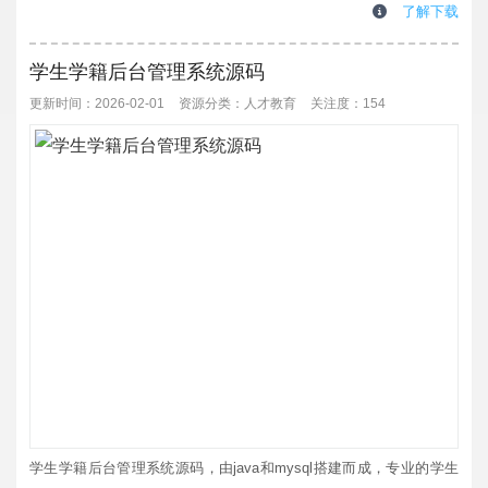
置文件，里面有几个核心配置项，必须核对好：domain.name：这个
了解下载
是页面引用静态资源的前缀，配置不对的话页面可能加载不出图片、
样式这些资源member.domain.na...
学生学籍后台管理系统源码
更新时间：2026-02-01
资源分类：
人才教育
关注度：154
学生学籍后台管理系统源码，由java和mysql搭建而成，专业的学生