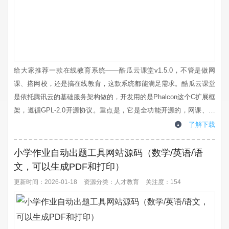
给大家推荐一款在线教育系统——酷瓜云课堂v1.5.0，不管是做网
课、搭网校，还是搞在线教育，这款系统都能满足需求。酷瓜云课堂
是依托腾讯云的基础服务架构做的，开发用的是Phalcon这个C扩展框
架，遵循GPL-2.0开源协议。重点是，它是全功能开源的，网课、网
校、在线教育相关的功能全都有，而且可以免费商用，对个人和小企
了解下载
业来说太友好了。说说它的核心功能吧，常用的点播、直播肯定少不
了，还有专栏、会员体系、积分兑换、秒杀活动，甚至还有微聊功
小学作业自动出题工具网站源码（数学/英语/语
能，方便老师和学员沟通，...
文，可以生成PDF和打印）
更新时间：2026-01-18
资源分类：
人才教育
关注度：154