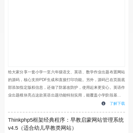
给大家分享一套小学一至六年级语文、英语、数学作业出题布置网站
的源码，核心支持PDF生成和直接打印功能。另外，源码已在页面底
部添加指定版权信息，还做了防篡改防护，使用起来更安心。英语作
业出题模块亮点这款英语出题功能特别实用，能覆盖小学阶段基础英
语训练需求，具体有这几个优势：题型丰富全面：涵盖单词拼写、单
了解下载
词释义、造句练习、中英互译和完形填空五种题型，把小学英语核心
基础知识都兼顾到了，不用再额外找题凑练习。分级适配年级：严格
Thinkphp5框架经典程序：早教启蒙网站管理系统
对应1到6年级的学习水平，词汇和句型难...
v4.5（适合幼儿早教类网站）