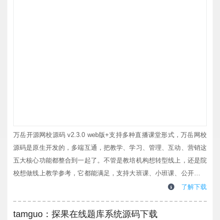
万岳开源网校源码 v2.3.0 web版+支持多种直播课堂形式，万岳网校
源码是原生开发的，多端互通，把教学、学习、管理、互动、营销这
五大核心功能都整合到一起了。不管是教培机构想转型线上，还是院
校想做线上教学参考，它都能满足，支持大班课、小班课、公开课、
双师教学这些常见模式，实用性拉满。源码包含四大端：web学生
了解下载
端、app学生端、web管理后台、web讲师端，不用额外折腾，到手就
能用。最大的优势就是省心又省钱，高效低成本就能打造属于自己的
tamguo：探果在线题库系统源码下载