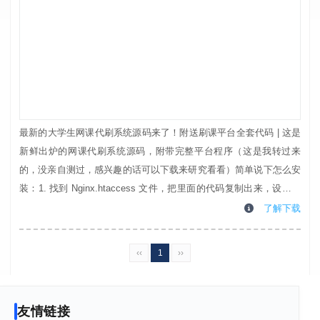
最新的大学生网课代刷系统源码来了！附送刷课平台全套代码 | 这是
新鲜出炉的网课代刷系统源码，附带完整平台程序（这是我转过来
的，没亲自测过，感兴趣的话可以下载来研究看看）简单说下怎么安
装：1. 找到 Nginx.htaccess 文件，把里面的代码复制出来，设置成
你网站的伪静态规则。推荐用 PHP 7.3 来运行。2. 打开 config 文件
了解下载
夹里的 config.php 文件，把里面的数据库连接信息改成你自己的。3.
把根目录里那个数据库文件导入到你自己的...
‹‹
1
››
友情链接