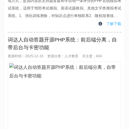
现方式，是国内首款支持题冒题和手自动一体评分的PHP在线模拟考
试系统，适用于驾照考试模拟、英语试题模拟、其他文字类模拟考试
系统。1、强化训练测验，对知识点进行单独联系2、随机组卷练习，
系统自动抽取题目进行练习3、手工组卷联系，通过教师平台手工组
了解下载
卷形成考卷进行模拟练习4、支持主客观题型并存，理论上支持所有
题型5、支持题冒题（如英语阅读理解，一个题干下属多道小题的类
词达人自动答题开源PHP系统：前后端分离，自
型）随机抽取6、支持考场...
带后台与卡密功能
更新时间：2025-12-10
资源分类：
人才教育
关注度：404