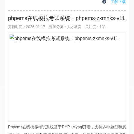
统，大幅降低二次开发门槛，设计师可基于该系统快速定制符合品牌
了解下载
调性的精美网站模板，目前已在多地早教机构落地应用，适配性和实
用性经过市场验证。核心功能三端一体化适配：全面支持 PC 端、移
phpems在线模拟考试系统：phpems-zxmnks-v11
动端、小程序...
更新时间：2026-01-17
资源分类：
人才教育
关注度：131
Phpems在线模拟考试系统基于PHP+Mysql开发，支持多种题型和展