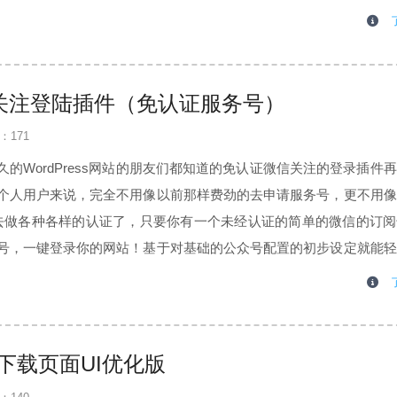
an微信关注登陆插件（免认证服务号）
：171
的WordPress网站的朋友们都知道的免认证微信关注的登录插件
个人用户来说，完全不用像以前那样费劲的去申请服务号，更不用像
ey 去做各种各样的认证了，只要你有一个未经认证的简单的微信的订
号，一键登录你的网站！基于对基础的公众号配置的初步设定就能轻
，不必再为其所带来的种种不便而头痛了。Erphp Weixin Sca
资源下载页面UI优化版