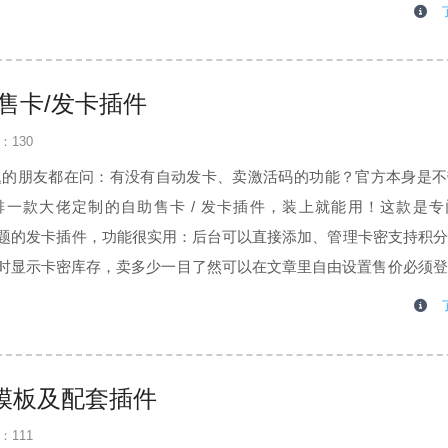
细的抓取列表中你还可以通过点击“IP”查看该IP（蜘蛛）最近7天
：自助售卡/发卡插件
：130
子比主题的朋友都在问：有没有自动发卡、卖激活码的功能？官方本身是
一款大佬定制的自助售卡 / 发卡插件，装上就能用！这款是专
+ 子比主题的发卡插件，功能很实用：后台可以直接添加、管理卡密支持积
时显示卡密库存，卖多少一目了然可以在文章里自由设置售价必须登
超级简单：后台新建一篇文章选择「自动售卡」模式设置好价格（不
读模板及配套插件
：111