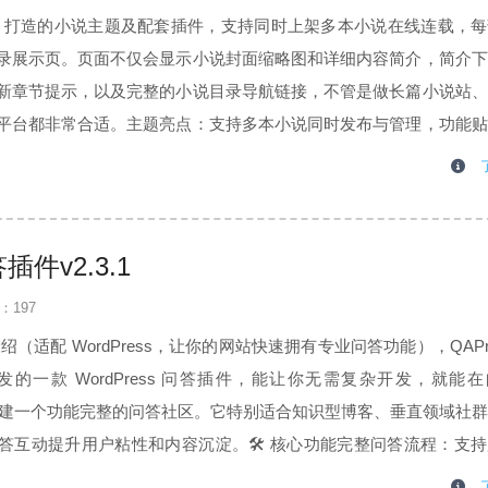
ress 打造的小说主题及配套插件，支持同时上架多本小说在线连载，
录展示页。页面不仅会显示小说封面缩略图和详细内容简介，简介下
新章节提示，以及完整的小说目录导航链接，不管是做长篇小说站、
平台都非常合适。主题亮点：支持多本小说同时发布与管理，功能贴
体验更专业。单本小说详情页配有封面图、内容介绍和社交分享功能
站引流。小...
插件v2.3.1
：197
件介绍（适配 WordPress，让你的网站快速拥有专业问答功能），QAPre
开发的一款 WordPress 问答插件，能让你无需复杂开发，就能
网站上搭建一个功能完整的问答社区。它特别适合知识型博客、垂直领域社
答互动提升用户粘性和内容沉淀。🛠️ 核心功能完整问答流程：支
赞、采纳最佳答案，形成闭环互动。丰富的内容形式：支持文字、...