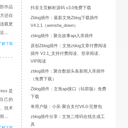
每部作品
抖音主页解析源码 v3.0免费下载
方还自
Zblog插件：最新文煞Zblog下载插件
连载更
V4.1.1（wensha_down）
近当下
zblog插件：聚合故事api入库插件
，方便
了解下载
原创Zblog插件：文煞zblog文章付费阅读
插件 V2.1_支持付费阅读、登录阅读、
VIP阅读
zblog插件：聚合数据头条新闻入库插件
（免费下载）
Zblog插件：文煞api接口（站群版）免费
ss 是
下载
在自己的
单用户版：小呆-聚合支付V6.0-完整包
群、技术
zblog插件分享：文煞二维码在线生成工
持用户提
具
了解下载