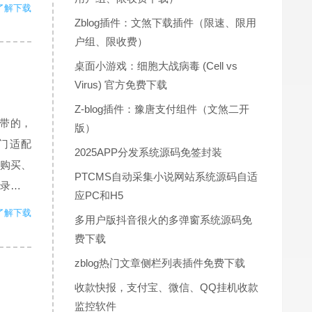
的抓取情
了解下载
Zblog插件：文煞下载插件（限速、限用
户组、限收费）
桌面小游戏：细胞大战病毒 (Cell vs
Virus) 官方免费下载
Z-blog插件：豫唐支付组件（文煞二开
不带的，
版）
门适配
2025APP分发系统源码免签封装
分购买、
PTCMS自动采集小说网站系统源码自适
录才能
应PC和H5
能设 0
了解下载
多用户版抖音很火的多弹窗系统源码免
费下载
zblog热门文章侧栏列表插件免费下载
收款快报，支付宝、微信、QQ挂机收款
监控软件