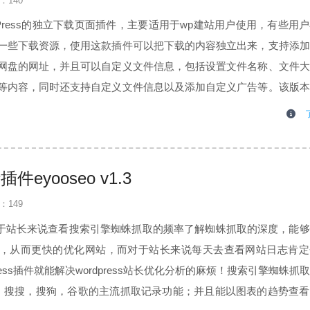
：140
ordPress的独立下载页面插件，主要适用于wp建站用户使用，有些用
一些下载资源，使用这款插件可以把下载的内容独立出来，支持添加
网盘的网址，并且可以自定义文件信息，包括设置文件名称、文件大
等内容，同时还支持自定义文件信息以及添加自定义广告等。该版本
、新增了蓝奏云、360网盘密码表单等功能，并修复了部分bug。顶
eyooseo v1.3
：149
1.3）对于站长来说查看搜索引擎蜘蛛抓取的频率了解蜘蛛抓取的深度，能
，从而更快的优化网站，而对于站长来说每天去查看网站日志肯定
ress插件就能解决wordpress站长优化分析的麻烦！搜索引擎蜘蛛抓
0，搜搜，搜狗，谷歌的主流抓取记录功能；并且能以图表的趋势查