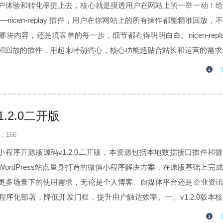
户体验和转化率提上去，核心就是摸透用户在网站上的一举一动！给
nicen-replay 插件，用户在你网站上的所有操作都能精准回放，
块内容，还是填表单的每一步，细节都看得明明白白。nicen-repla
和回放的插件，用起来特别省心，核心功能超贴合站长和运营的需求
拖慢网站加载速度，悄咪咪把用户的各类操作数据都收齐；✅ 视频
.2.0二开版
：166
s微信小程序开源版源码v1.2.0二开版，本资源包括本地数据接口插件和
ordPress站点量身打造的微信小程序解决方案，在原版基础上完
更多场景下的使用需求，无论是个人博客、自媒体平台还是企业资讯
程序化部署，降低开发门槛，提升用户触达效率。一、v1.2.0版本
能新增与问题修复，进一步提升小程序的稳定性与实用性，具体更新