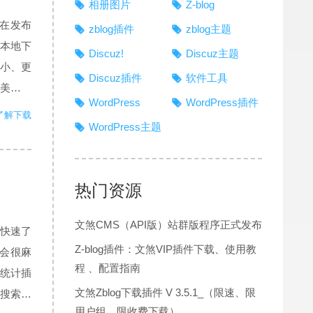
相册图片
Z-blog
户在发布
zblog插件
zblog主题
本地下
Discuz!
Discuz主题
小、更
Discuz插件
软件工具
美化了
WordPress
WordPress插件
部返回文
了解下载
WordPress主题
热门资源
文煞CMS（API版）站群版程序正式发布
够快速了
Z-blog插件：文煞VIP插件下载、使用教
会很麻
程 、配置指南
取统计插
文煞Zblog下载插件 V 3.5.1_（限速、限
看搜索引
用户组、限收费下载）