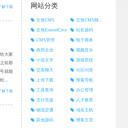
网站分类
了解下载
文煞CMS
文煞CMS独立版
文煞EnovelCms
站长源码
CMS管理
电子商务
政府企业
视频音乐
再给大家
小说文学
游戏竞技
之前那
交友聊天
社区问答
阅号就能
松的将
上传下载
搜索导航
n是模板
工具查询
办公管理
了解下载
支付充值
人才教育
物流交通
域名主机
其他源码
博客主页