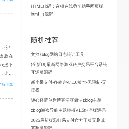
HTML代码：音频在线剪切助手网页版
html+js源码
随机推荐
，今年
文煞zblog网站日志统计工具
，然后在
(全新UI)最新网络游戏账户交易平台系统
p');接下
开源版源码
始，比如
新小呆支付-多商户-8.1.0版本-无限制-无
了解下载
授权
随心轻蓝单栏博客清爽简洁zblog主题
zblog海盗导航主题模板V1.5纯净版源码
2025最新版彩虹易支付官方正版无删减
完整版源码