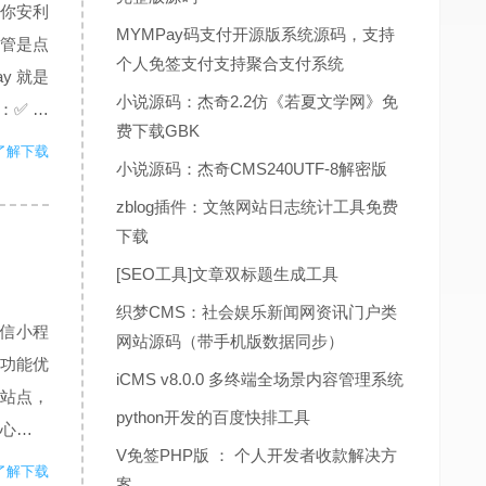
你安利
MYMPay码支付开源版系统源码，支持
不管是点
个人免签支付支持聚合支付系统
y 就是
小说源码：杰奇2.2仿《若夏文学网》免
：✅ 轻
费下载GBK
式实时回
了解下载
小说源码：杰奇CMS240UTF-8解密版
zblog插件：文煞网站日志统计工具免费
下载
[SEO工具]文章双标题生成工具
织梦CMS：社会娱乐新闻网资讯门户类
微信小程
网站源码（带手机版数据同步）
成功能优
iCMS v8.0.0 多终端全场景内容管理系统
站点，
python开发的百度快排工具
核心更新
V免签PHP版 ： 个人开发者收款解决方
内容如
了解下载
案