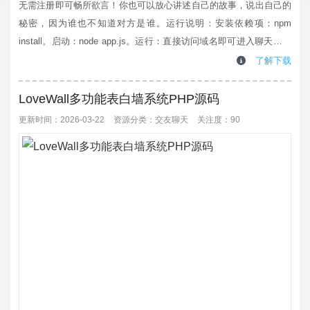
无需注册即可畅所欲言！你也可以放心讲述自己的故事，说出自己的
秘密，因为谁也不知道对方是谁。运行说明：安装依赖项：npm
install。启动：node app.js。运行：直接访问域名即可进入聊天室。
为什么很多人喜欢匿名聊天，主要是为了摆脱现实身份的束缚，获得
了解下载
心理上的松弛与安全感。匿名聊天的话，无需顾虑社交形象、身份标
签或人际关系的牵绊，能更真实地表达自我，倾诉平时不愿言说的情
LoveWall多功能表白墙系统PHP源码
绪、...
更新时间：2026-03-22
资源分类：
交友聊天
关注度：90