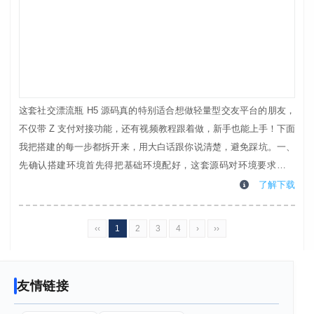
这套社交漂流瓶 H5 源码真的特别适合想做轻量型交友平台的朋友，
不仅带 Z 支付对接功能，还有视频教程跟着做，新手也能上手！下面
我把搭建的每一步都拆开来，用大白话跟你说清楚，避免踩坑。一、
先确认搭建环境首先得把基础环境配好，这套源码对环境要求很明
确，别用太高或太低的版本，容易出问题：Web 服务器：Nginx
了解下载
1.20.1（亲测 1.18 以上也能用，不过尽量按推荐版本来）数据库：
MySQL 5.6.50（5.7 版本也兼容，但 8.0 会有语法冲突，不建...
‹‹
1
2
3
4
›
››
友情链接