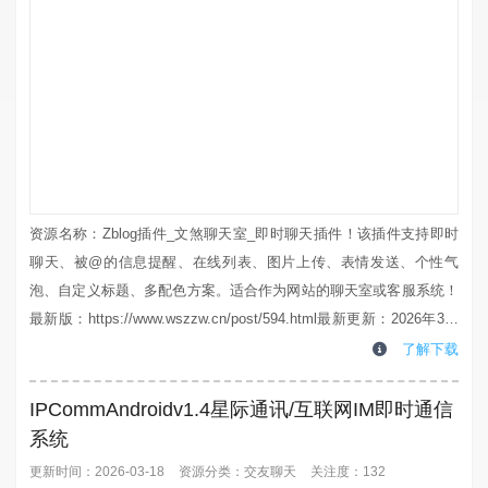
资源名称：Zblog插件_文煞聊天室_即时聊天插件！该插件支持即时
聊天、被@的信息提醒、在线列表、图片上传、表情发送、个性气
泡、自定义标题、多配色方案。适合作为网站的聊天室或客服系统！
最新版：https://www.wszzw.cn/post/594.html最新更新：2026年3月
24日更新内容：Zblog文煞聊天室即时聊天插件 v 2.11、修复一些已
了解下载
知bug；2、优化图片信息浏览模式，增加关闭图片浏览开关；3、优
化界面ui；4、增加用户在线列表折叠/...
IPCommAndroidv1.4星际通讯/互联网IM即时通信
系统
更新时间：2026-03-18
资源分类：
交友聊天
关注度：132