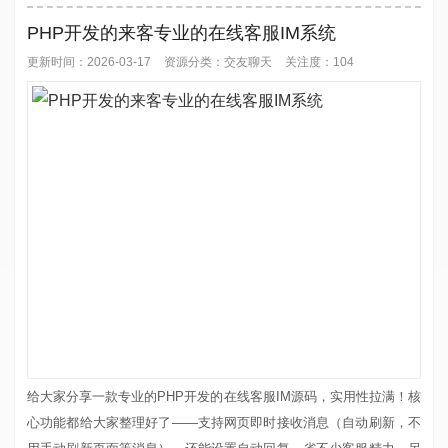
通、业务协作等各类场景。 依托区块链加密存储技术，平台兼顾通讯
安全与数字资产管理，核心通讯能力覆盖在线、离线消息收发，支持
PHP开发的来客专业的在线客服IM系统
文字、图片、...
更新时间：2026-03-17
资源分类：
交友聊天
关注度：104
给大家分享一款专业的PHP开发的在线客服IM源码，实用性拉满！核
心功能都给大家整理好了——支持网页即时接收消息（自动刷新，不