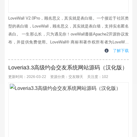
LoveWall V2.0Pro，顾名思义，其实就是表白墙。一个接近于社区类
型的表白墙，LoveWall，顾名思义，其实就是表白墙，支持实名匿名
表白。 一生那么长，只为遇见你！oveWall遵循Apache2开源协议发
布，并提供免费使用。LoveWall® 商标和著作权所有者为LoveWall
Team所有。安装教程：1、导入数据库；2、配置thinkphp的伪静态；
了解下载
3、设置public为运行目录；4、配置数据库文件地址
/application/data...
Loveria3.3高级约会交友系统网站源码（汉化版）
更新时间：2026-03-22
资源分类：
交友聊天
关注度：102