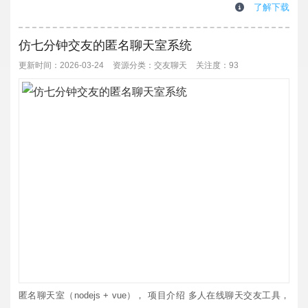
交流平台，还是做小众私密社交场景，都能无缝融入，快速打造有氛
了解下载
围的线上聊天空间。源码默认搭载英文界面，后期想改成其他语言也
很轻松，二次修改门槛低。功能零基础快速安装：安装流程特别简
仿七分钟交友的匿名聊天室系统
化，不用懂复杂的专业技术，新手也能一...
更新时间：2026-03-24
资源分类：
交友聊天
关注度：93
匿名聊天室（nodejs + vue）， 项目介绍 多人在线聊天交友工具，