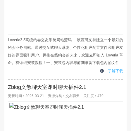
Loveria3.3高级约会交友系统网站源码 ，该源码支持建立一个最好的
约会业务网站。通过交互式聊天系统、个性化用户配置文件和用户友
好的界面吸引用户。拥抱在线约会的未来，欢迎立即加入 Loveria 革
命。有详细安装教程！一、安装包内容与前期准备下载包内的文件和
目录你在下载的压缩包中，可找到以下文件和文件夹：源文件文件夹
了解下载
（Source）：包含部署到服务器所需的全部文件账号凭证文件
（cred.txt）：内含管理员邮箱和密码，后续可自行修改数据库脚本
Zblog文煞聊天室即时聊天插件2.1
文件（sc...
更新时间：2026-03-21
资源分类：
交友聊天
关注度：479