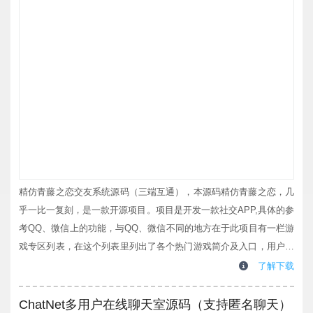
精仿青藤之恋交友系统源码（三端互通），本源码精仿青藤之恋，几
乎一比一复刻，是一款开源项目。项目是开发一款社交APP,具体的参
考QQ、微信上的功能，与QQ、微信不同的地方在于此项目有一栏游
戏专区列表，在这个列表里列出了各个热门游戏简介及入口，用户通
过这个入口进入游戏，对于用户来说，首先是可以用作生活或者工作
了解下载
社交，其次是可以用作游戏里面的社交关系。适合高学历优质人群交
友相亲即时聊天，此源码完全适配微信小程序，手机App，H5，多端
ChatNet多用户在线聊天室源码（支持匿名聊天）