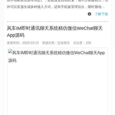
用手动刷新页面等消息），还能设置自动回复，省不少客服精力，另
外可以直接生成多种接入方式，还有手机版管理后台，随时随地能处
理客服消息。来客PHP在线客服系统版权归属原作者所有。禁止将本
了解下载
项目的代码和资源进行任何形式的出售，禁止用于含有木马、病毒、
色情、赌博、诈骗等违法违规业务。产生的一切任何后果责任由侵权
风车IM即时通讯聊天系统精仿微信WeChat聊天
者自负。接入方式也特别灵活，三种常...
App源码
更新时间：2026-03-15
资源分类：
交友聊天
关注度：108