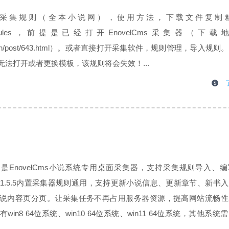
s采集器采集规则（全本小说网），使用方法，下载文件复制
msData\rules，前提是已经打开EnovelCms采集器（下
szzw.cn/post/643.html）。或者直接打开采集软件，规则管理，导入规
法打开或者更换模板，该规则将会失效！...
集器：是EnovelCms小说系统专用桌面采集器，支持采集规则导入、
s v 1.5.5内置采集器规则通用，支持更新小说信息、更新章节、新书
说内容页分页。让采集任务不再占用服务器资源，提高网站流畅性
in8 64位系统、win10 64位系统、win11 64位系统，其他系统
下载软件，直接运行；2、进入EnovelC...