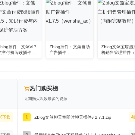
Zblog插件：文煞VIP
Zblog插件：文煞自助
Zblog文煞宝塔虚
文章付费阅读插件
广告插件
机销售管理插件（
V2.5，知识付费与内
v1.7.5（wensha_ad
附完整教程）
容保护解决方案
）
热门购买榜
近期购买次数最多的资源
36下载
1
Zblog文煞聊天室即时聊天插件v 2.7.1.zip
4
32下载
2
3