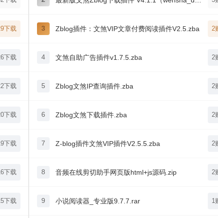
最新版文煞Zblog下载插件 V4.1.1（wensha_down）.zip
29下载
3
Zblog插件：文煞VIP文章付费阅读插件V2.5.zba
2
26下载
4
文煞自助广告插件v1.7.5.zba
2
22下载
5
Zblog文煞IP查询插件.zba
2
20下载
6
Zblog文煞下载插件.zba
2
19下载
7
Z-blog插件文煞VIP插件V2.5.5.zba
2
16下载
8
音频在线剪切助手网页版html+js源码.zip
2
15下载
9
小说阅读器_专业版9.7.7.rar
1