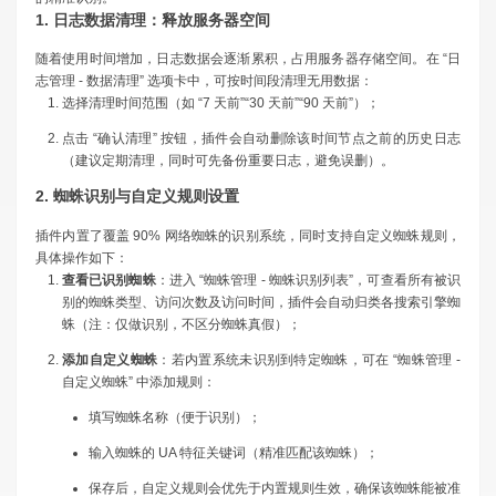
1. 日志数据清理：释放服务器空间
随着使用时间增加，日志数据会逐渐累积，占用服务器存储空间。在 “日
志管理 - 数据清理” 选项卡中，可按时间段清理无用数据：
选择清理时间范围（如 “7 天前”“30 天前”“90 天前”）；
点击 “确认清理” 按钮，插件会自动删除该时间节点之前的历史日志
（建议定期清理，同时可先备份重要日志，避免误删）。
2. 蜘蛛识别与自定义规则设置
插件内置了覆盖 90% 网络蜘蛛的识别系统，同时支持自定义蜘蛛规则，
具体操作如下：
查看已识别蜘蛛
：进入 “蜘蛛管理 - 蜘蛛识别列表”，可查看所有被识
别的蜘蛛类型、访问次数及访问时间，插件会自动归类各搜索引擎蜘
蛛（注：仅做识别，不区分蜘蛛真假）；
添加自定义蜘蛛
：若内置系统未识别到特定蜘蛛，可在 “蜘蛛管理 -
自定义蜘蛛” 中添加规则：
填写蜘蛛名称（便于识别）；
输入蜘蛛的 UA 特征关键词（精准匹配该蜘蛛）；
保存后，自定义规则会优先于内置规则生效，确保该蜘蛛能被准