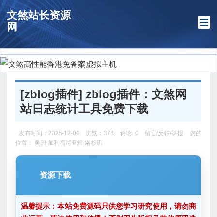
文煞站长资源
网
[
zblog插件
] zblog插件：文煞网
站日志统计工具免费下载
发布时间：2025-12-04 浏览：378 评论: 0
留言/反馈/举报
您的
位置： 美国-加利福尼亚州-洛杉矶
资源下载
温馨提示：本站免费源码只供您学习研究使用，请勿商