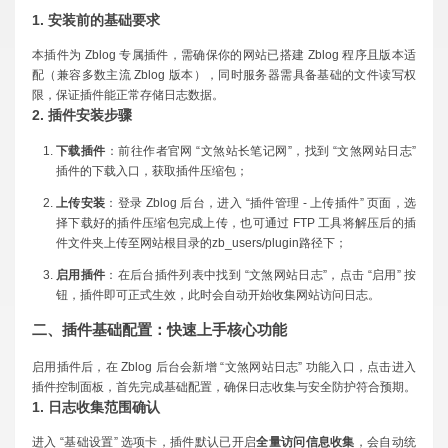
1. 安装前的基础要求
本插件为 Zblog 专属插件，需确保你的网站已搭建 Zblog 程序且版本适
配（兼容多数主流 Zblog 版本），同时服务器需具备基础的文件读写权
限，保证插件能正常存储日志数据。
2. 插件安装步骤
下载插件
：前往作者官网 “文煞站长笔记网”，找到 “文煞网站日志”
插件的下载入口，获取插件压缩包；
上传安装
：登录 Zblog 后台，进入 “插件管理 - 上传插件” 页面，选
择下载好的插件压缩包完成上传，也可通过 FTP 工具将解压后的插
件文件夹上传至网站根目录的zb_users/plugin路径下；
启用插件
：在后台插件列表中找到 “文煞网站日志”，点击 “启用” 按
钮，插件即可正式生效，此时会自动开始收集网站访问日志。
二、插件基础配置：快速上手核心功能
启用插件后，在 Zblog 后台会新增 “文煞网站日志” 功能入口，点击进入
插件控制面板，首先完成基础配置，确保日志收集与安全防护符合预期。
1. 日志收集范围确认
进入 “基础设置” 选项卡，插件默认已开启
全量访问信息收集
，会自动统