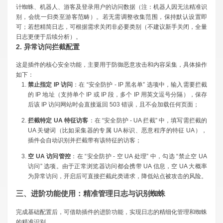
计蜘蛛、机器人、游客及登录用户的访问数据（注：机器人因无法精准识
别，会统一归类至游客范畴）。若无需调整收集范围，保持默认设置即
可；若想精简日志，可根据需求关闭非必要类别（不建议新手关闭，全量
日志更便于后续分析）。
2. 异常访问拦截配置
这是插件的核心安全功能，主要用于防御恶意攻击和内容采集，具体操作
如下：
禁止指定 IP 访问
：在 “安全防护 - IP 黑名单” 选项中，输入需要拦截
的 IP 地址（支持单个 IP 或 IP 段，多个 IP 用英文逗号分隔），保存
后该 IP 访问网站时会直接返回 503 错误，且不会加载任何页面；
拦截特定 UA 特征访客
：在 “安全防护 - UA 拦截” 中，填写需拦截的
UA 关键词（比如采集器的专属 UA 标识、恶意程序的特征 UA），
插件会自动识别并拦截带有该特征的访客；
空 UA 访问管控
：在 “安全防护 - 空 UA 处理” 中，勾选 “禁止空 UA
访问” 选项。由于正常浏览器访问都会携带 UA 信息，空 UA 大概率
为异常访问，开启后可直接拦截此类请求，降低站点被攻击的风险。
三、进阶功能使用：精准管理日志与识别蜘蛛
完成基础配置后，可借助插件的进阶功能，实现日志的精细化管理和蜘蛛
的精准识别。